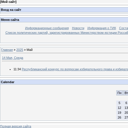
[
Мой сайт
]
Вход на сайт
Меню сайта
Информационные сообщения
Новости
Информация о ТИК
Соста
Список политических партий, зарегистрированных Министерством юстиции Росси
Главная
»
2025
»
Май
14 Мая, Среда
11:34
Республиканский конкурс по вопросам избирательного права и избирате
Calendar
Пн
Вт
5
6
12
13
19
20
26
27
Полная версия сайта