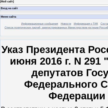
[
Мой сайт
]
Вход на сайт
Меню сайта
Информационные сообщения
Новости
Информация о ТИК
Соста
Список политических партий, зарегистрированных Министерством юстиции Росси
Указ Президента Рос
июня 2016 г. N 291
депутатов Гос
Федерального С
Федерации 