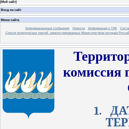
[
Мой сайт
]
Вход на сайт
Меню сайта
Информационные сообщения
Новости
Информация о ТИК
Соста
Список политических партий, зарегистрированных Министерством юстиции Росси
Террито
комиссия г
1.
ДА
ТЕ