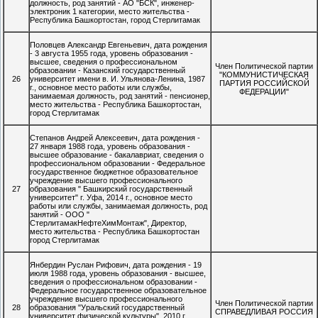
должность, род занятий - АО "БСК", инженер-
электроник 1 категории, место жительства -
Республика Башкортостан, город Стерлитамак
Половцев Александр Евгеньевич, дата рождения
- 3 августа 1955 года, уровень образования -
высшее, сведения о профессиональном
Член Политической партии
образовании - Казанский государственный
"КОММУНИСТИЧЕСКАЯ
26
университет имени в. И. Ульянова-Ленина, 1987
ПАРТИЯ РОССИЙСКОЙ
г., основное место работы или службы,
ФЕДЕРАЦИИ"
занимаемая должность, род занятий - пенсионер,
место жительства - Республика Башкортостан,
город Стерлитамак
Степанов Андрей Алексеевич, дата рождения -
27 января 1988 года, уровень образования -
высшее образование - бакалавриат, сведения о
профессиональном образовании - Федеральное
государственное бюджетное образовательное
учреждение высшего профессионального
27
образования " Башкирский государственный
университет" г. Уфа, 2014 г., основное место
работы или службы, занимаемая должность, род
занятий - ООО "
СтерлитамакНефтеХимМонтаж", Директор,
место жительства - Республика Башкортостан
город Стерлитамак
Янбердин Руслан Рифович, дата рождения - 19
июля 1988 года, уровень образования - высшее,
сведения о профессиональном образовании -
Федеральное государственное образовательное
учреждение высшего профессионального
Член Политической партии
28
образования "Уральский государственный
СПРАВЕДЛИВАЯ РОССИЯ
университет физической культуры", 2010 г.,