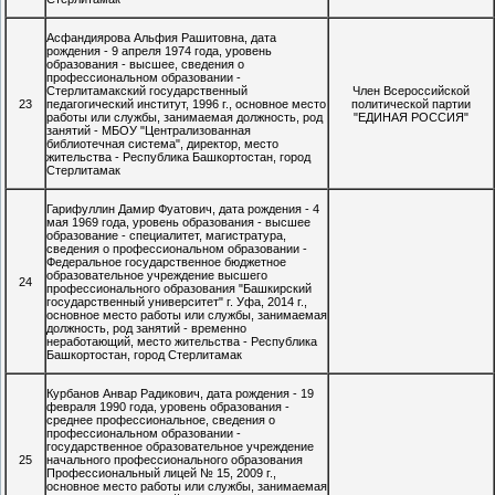
Асфандиярова Альфия Рашитовна, дата
рождения - 9 апреля 1974 года, уровень
образования - высшее, сведения о
профессиональном образовании -
Стерлитамакский государственный
Член Всероссийской
23
педагогический институт, 1996 г., основное место
политической партии
работы или службы, занимаемая должность, род
"ЕДИНАЯ РОССИЯ"
занятий - МБОУ "Централизованная
библиотечная система", директор, место
жительства - Республика Башкортостан, город
Стерлитамак
Гарифуллин Дамир Фуатович, дата рождения - 4
мая 1969 года, уровень образования - высшее
образование - специалитет, магистратура,
сведения о профессиональном образовании -
Федеральное государственное бюджетное
образовательное учреждение высшего
24
профессионального образования "Башкирский
государственный университет" г. Уфа, 2014 г.,
основное место работы или службы, занимаемая
должность, род занятий - временно
неработающий, место жительства - Республика
Башкортостан, город Стерлитамак
Курбанов Анвар Радикович, дата рождения - 19
февраля 1990 года, уровень образования -
среднее профессиональное, сведения о
профессиональном образовании -
государственное образовательное учреждение
25
начального профессионального образования
Профессиональный лицей № 15, 2009 г.,
основное место работы или службы, занимаемая