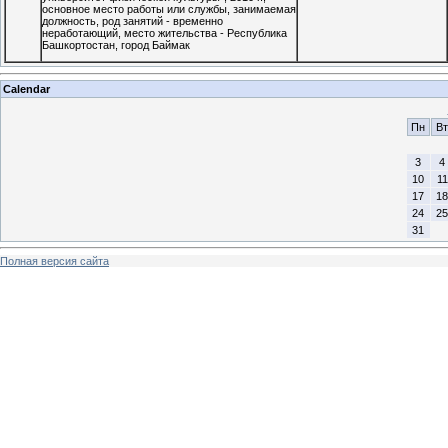
основное место работы или службы, занимаемая
должность, род занятий - временно
неработающий, место жительства - Республика
Башкортостан, город Баймак
Calendar
Пн
Вт
3
4
10
11
17
18
24
25
31
Полная версия сайта