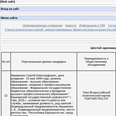
[
Мой сайт
]
Вход на сайт
Меню сайта
Информационные сообщения
Новости
Информация о ТИК
Соста
Список политических партий, зарегистрированных Министерством юстиции Росси
Шестой одноманд
Принадлежность к
№ п/п
Персональные данные кандидата
общественному
объединению
Авраменко Сергей Александрович, дата
рождения - 15 мая 1990 года, уровень
образования - высшее образование -
бакалавриат, сведения о профессиональном
образовании - Федеральное государственное
бюджетное образовательное учреждение
Член Всероссийской
высшего профессионального образования "
22
политической партии
Башкирский государственный университет" г.
"ПАРТИЯ РОСТА"
Уфа, 2015 г., основное место работы или
службы, занимаемая должность, род занятий -
Индивидуальный предприниматель Авраменко
С.А., Индивидуальный предприниматель, место
жительства - Республика Башкортостан, город
Стерлитамак