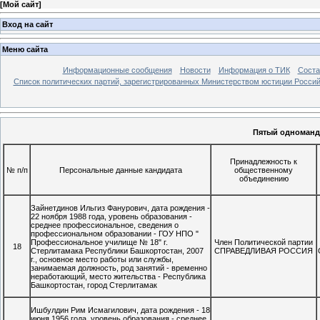
[
Мой сайт
]
Вход на сайт
Меню сайта
Информационные сообщения
Новости
Информация о ТИК
Соста
Список политических партий, зарегистрированных Министерством юстиции Росси
Пятый одноманд
Принадлежность к
№ п/п
Персональные данные кандидата
общественному
объединению
Зайнетдинов Ильгиз Фанурович, дата рождения -
22 ноября 1988 года, уровень образования -
среднее профессиональное, сведения о
профессиональном образовании - ГОУ НПО "
Профессиональное училище № 18" г.
Член Политической партии
18
Стерлитамака Республики Башкортостан, 2007
СПРАВЕДЛИВАЯ РОССИЯ
г., основное место работы или службы,
занимаемая должность, род занятий - временно
неработающий, место жительства - Республика
Башкортостан, город Стерлитамак
Ишбулдин Рим Исмагилович, дата рождения - 18
июня 1956 года, уровень образования - среднее