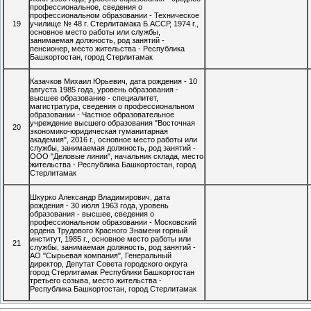
профессиональное, сведения о
профессиональном образовании - Техническое
19
училище № 48 г. Стерлитамака Б.АССР, 1974 г.,
основное место работы или службы,
занимаемая должность, род занятий -
пенсионер, место жительства - Республика
Башкортостан, город Стерлитамак
Казачков Михаил Юрьевич, дата рождения - 10
августа 1985 года, уровень образования -
высшее образование - специалитет,
магистратура, сведения о профессиональном
образовании - Частное образовательное
учреждение высшего образования "Восточная
20
экономико-юридическая гуманитарная
академия", 2016 г., основное место работы или
службы, занимаемая должность, род занятий -
ООО "Деловые линии", начальник склада, место
жительства - Республика Башкортостан, город
Стерлитамак
Шкурко Александр Владимирович, дата
рождения - 30 июля 1963 года, уровень
образования - высшее, сведения о
профессиональном образовании - Московский
ордена Трудового Красного Знамени горный
институт, 1985 г., основное место работы или
21
службы, занимаемая должность, род занятий -
АО "Сырьевая компания", Генеральный
директор, Депутат Совета городского округа
город Стерлитамак Республики Башкортостан
третьего созыва, место жительства -
Республика Башкортостан, город Стерлитамак