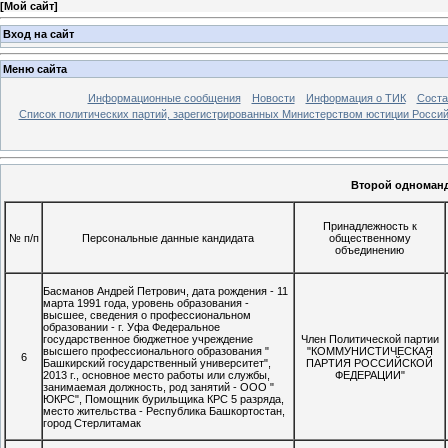
[
Мой сайт
]
Вход на сайт
Меню сайта
Информационные сообщения
Новости
Информация о ТИК
Соста
Список политических партий, зарегистрированных Министерством юстиции Росси
Второй одноманд
Принадлежность к
№ п/п
Персональные данные кандидата
общественному
объединению
Басманов Андрей Петрович, дата рождения - 11
марта 1991 года, уровень образования -
высшее, сведения о профессиональном
образовании - г. Уфа Федеральное
государственное бюджетное учреждение
Член Политической партии
высшего профессионального образования "
"КОММУНИСТИЧЕСКАЯ
6
Башкирский государственный университет",
ПАРТИЯ РОССИЙСКОЙ
2013 г., основное место работы или службы,
ФЕДЕРАЦИИ"
занимаемая должность, род занятий - ООО "
ЮКРС", Помощник бурильщика КРС 5 разряда,
место жительства - Республика Башкортостан,
город Стерлитамак