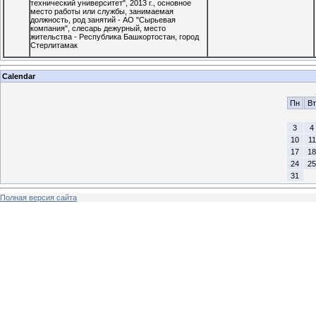
технический университет", 2013 г., основное
место работы или службы, занимаемая
должность, род занятий - АО "Сырьевая
компания", слесарь дежурный, место
жительства - Республика Башкортостан, город
Стерлитамак
Calendar
Пн
Вт
3
4
10
11
17
18
24
25
31
Полная версия сайта