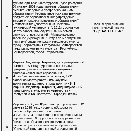
Кускильдин Азат Магафурович, дата рождения -
30 января 1989 года, уровень образования -
высшее, сведения о профессиональном
образовании - Федеральное государственное
бюджетное образовательное учреждение
высшего профессионального образования "
Уфимский государственный нефтяной
Член Всероссийской
7
технический университет", 2011 г., основное
политической партии
место работы или службы, занимаемая
"ЕДИНАЯ РОССИЯ"
должность, род занятий - Муниципальное
казенное учреждение " Отдел по молодежной
политике" администрации городского округа
город Стерлитамак Республики Башкортостан,
начальник, место жительства - Республика
Башкортостан, город Стерлитамак
Марьин Владимир Петрович, дата рождения - 25
октября 1971 года, уровень образования -
среднее профессиональное, сведения о
профессиональном образовании -
Ишимбайский нефтяной техникум, 1991 г.,
8
основное место работы или службы,
занимаемая должность, род занятий - ИП
Марьин Владимир Петрович, Индивидуальный
предприниматель, место жительства -
Республика Башкортостан, город Ишимбай
Мурзакаев Вадим Юрьевич, дата рождения - 12
августа 1986 года, уровень образования -
высшее образование - специалитет,
магистратура, сведения о профессиональном
образовании - Федеральное государственное
бюджетное образовательное учреждение
высшего профессионального образования
9
"Уфимский государственный авиационный