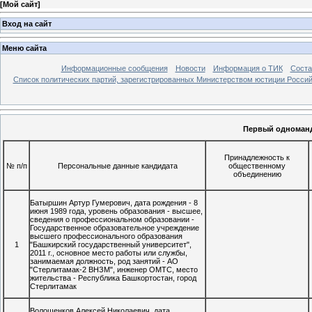
[
Мой сайт
]
Вход на сайт
Меню сайта
Информационные сообщения
Новости
Информация о ТИК
Соста
Список политических партий, зарегистрированных Министерством юстиции Росси
Первый одноманд
Принадлежность к
№ п/п
Персональные данные кандидата
общественному
объединению
Батыршин Артур Гумерович, дата рождения - 8
июня 1989 года, уровень образования - высшее,
сведения о профессиональном образовании -
Государственное образовательное учреждение
высшего профессионального образования
1
"Башкирский государственный университет",
2011 г., основное место работы или службы,
занимаемая должность, род занятий - АО
"Стерлитамак-2 ВНЗМ", инженер ОМТС, место
жительства - Республика Башкортостан, город
Стерлитамак
Волошенков Алексей Николаевич, дата