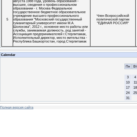
августа 1988 года, уровень образования -
высшее, сведения о профессиональном
образовании - г. Москва Федеральное
государственное бюджетное образовательное
учреждение высшего профессионального
Член Всероссийской
5
образования "Московский государственный
политической партии
гуманитарный университет имени М.А.
"ЕДИНАЯ РОССИЯ"
Шолохова", 2012 г., основное место работы или
службы, занимаемая должность, род занятий -
Ассоциация предпринимателей г.Стерлитамак,
Исполнительный директор, место жительства -
Республика Башкортостан, город Стерлитамак
Calendar
Пн
Вт
3
4
10
11
17
18
24
25
31
Полная версия сайта