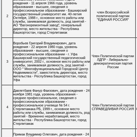
рождения - 11 апреля 1966 года, уровень
образования - высшее, сведения о
профессиональном образовании - Башкирский
член Всероссийской
государственный университет им. 40-летия
2
политической партии
Октября, 1988 г., основное место работы или
"ЕДИНАЯ РОССИЯ"
службы, занимаемая должность, род занятий -
АО "Вагоноремонтный завод", генеральный
директор, место жительства - Республика
Башкортостан, город Стерлитамак
Воробьев Григорий Владимирович, дата
рождения - 22 апреля 1980 года, уровень
образования - высшее, сведения о
профессиональном образовании - г. Уфа
Член Политической партии
Башкирский государственный педагогический
ЛДПР - Либерально-
3
университет, 2002 г., основное место работы или
демократическая партия
службы, занимаемая должность, род занятий -
России
ООО " Многофункциональный Городской Центр
Недвижимости", заместитель директора, место
жительства - Республика Башкортостан, город
Уфа
Давлетбаев Фанур Фаизович, дата рождения - 24
ноября 1981 года, уровень образования -
среднее профессиональное, сведения о
профессиональном образовании -
профессиональное училище № 54 г.
Член Политической партии
4
Стерлитамака РБ, 1999 г., основное место
СПРАВЕДЛИВАЯ РОССИЯ
работы или службы, занимаемая должность, род
занятий - Временно неработающий, место
жительства - Республика Башкортостан, город
Стерлитамак
Примак Владимир Олегович, дата рождения - 24