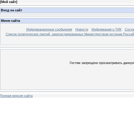
[
Мой сайт
]
Вход на сайт
Меню сайта
Информационные сообщения
Новости
Информация о ТИК
Соста
Список политических партий, зарегистрированных Министерством юстиции Росси
Гостям запрещено просматривать данную 
Полная версия сайта